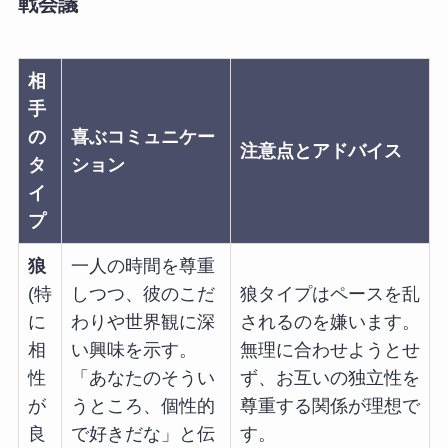
戦会議
相
手
の
喜ぶコミュニケー
注意点とアドバイス
タ
ション
イ
プ
狼
一人の時間を尊重
(特
しつつ、彼のこだ
狼タイプはペースを乱
に
わりや世界観に深
されるのを嫌います。
相
い興味を示す。
無理に合わせようとせ
性
「あなたのそうい
ず、お互いの独立性を
が
うところ、個性的
尊重する関係が理想で
良
で好きだな」と伝
す。