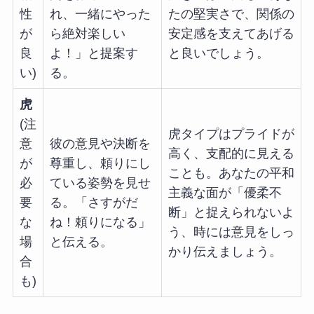
性
れ、一緒にやった
たの堅実さで、関係の
が
ら絶対楽しい
安定感を支えてあげる
良
よ！」と提案す
と良いでしょう。
い)
る。
虎
(注
虎タイプはプライドが
意
彼の意見や決断を
高く、支配的に見える
が
尊重し、頼りにし
ことも。あなたの平和
必
ている姿勢を見せ
主義な面が「優柔不
要
る。「さすがだ
断」と捉えられないよ
な
ね！頼りになる」
う、時には意見をしっ
場
と伝える。
かり伝えましょう。
合
も)