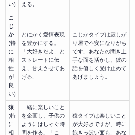
い)
える。
こ
じ
か
とにかく愛情表現
こじかタイプは寂しが
(特
を豊かにする。
り屋で不安になりがち
に
「大好きだよ」と
です。あなたの聞き上
相
ストレートに伝
手な面を活かし、彼の
性
え、甘えさせてあ
話を優しく受け止めて
が
げる。
あげましょう。
良
い)
猿
一緒に楽しいこと
(特
を企画し、子供の
猿タイプは楽しいこと
に
ようにはしゃぐ時
が大好きですが、時に
相
間を作る。「こ
飽きっぽい面も。あな