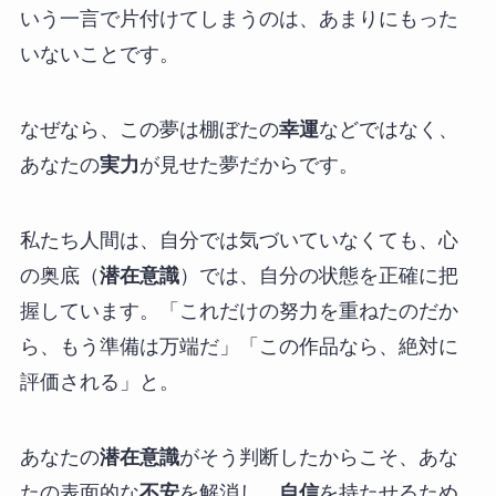
いう一言で片付けてしまうのは、あまりにもった
いないことです。
なぜなら、この夢は棚ぼたの
幸運
などではなく、
あなたの
実力
が見せた夢だからです。
私たち人間は、自分では気づいていなくても、心
の奥底（
潜在意識
）では、自分の状態を正確に把
握しています。「これだけの努力を重ねたのだか
ら、もう準備は万端だ」「この作品なら、絶対に
評価される」と。
あなたの
潜在意識
がそう判断したからこそ、あな
たの表面的な
不安
を解消し、
自信
を持たせるため