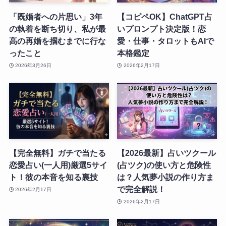
「既婚者への片思い」3年
【コピペOK】ChatGPT占
の執着を断ち切り、私が最
いプロンプト決定版！恋
高の再婚を掴むまでに行な
愛・仕事・タロットもAIで
ったこと
本格鑑定
2026年3月26日
2026年2月17日
【完全無料】ガチで当たる
【2026最新】占いツクール
恋愛占い(一人用)厳選5サイ
(占ツク)の使い方と危険性
ト！彼の本音を知る裏技
は？人気夢小説の作り方ま
で完全解説！
2026年2月17日
2026年2月17日