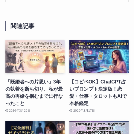
関連記事
「既婚者への片思い」3年
【コピペOK】ChatGPT占
の執着を断ち切り、私が最
いプロンプト決定版！恋
高の再婚を掴むまでに行な
愛・仕事・タロットもAIで
ったこと
本格鑑定
2026年3月26日
2026年2月17日