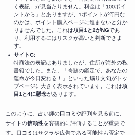
く表記」が見当たりません。料金は「100ポイ
ントから」とありますが、1ポイントが何円な
のかは、ポイント購入ページに進まないと分か
りませんでした。これは
項目1と2がNG
であ
り、利用するにはリスクが高いと判断できま
す。
サイトC:
特商法の表記はありましたが、住所が海外の私
書箱でした。また、「奇跡の鑑定で、あなたの
運命が今日変わる！」といった煽り文句がトッ
プページに大きく表示されています。これは
項
目1と4に懸念
があります。
このように、占い師の
口コミ
や評判を見る前に、
サイトの
信頼性
を客観的に評価することが重要で
す。
口コミ
はサクラや広告である可能性も否定で