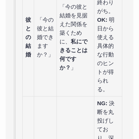
終わり
「今の彼と
がち。
結婚を見据
彼
「今の
OK:
明
えた関係を
と
彼と結
日から
築くため
の
婚でき
使える
に、
私にで
結
ます
具体的
きることは
婚
か？」
な行動
何です
のヒン
か？
」
トが得
られ
る。
NG:
決
断を丸
投げし
てお
り、深