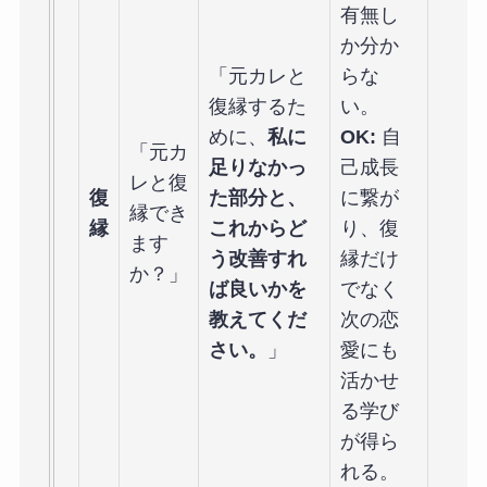
有無し
か分か
「元カレと
らな
復縁するた
い。
めに、
私に
OK:
自
「元カ
足りなかっ
己成長
レと復
復
た部分と、
に繋が
縁でき
縁
これからど
り、復
ます
う改善すれ
縁だけ
か？」
ば良いかを
でなく
教えてくだ
次の恋
さい。
」
愛にも
活かせ
る学び
が得ら
れる。