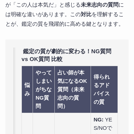
が「この人は本気だ」と感じる
未来志向の質問
に
は明確な違いがあります。この
対比
を理解するこ
とが、鑑定の質を飛躍的に高める鍵となります。
鑑定の質が劇的に変わる！NG質問
vs OK質問 比較
やって
占い師が本
得られ
しまい
気になるOK
悩
るアド
がちな
質問（未来
み
バイス
NG質
志向の質
の質
問
問）
NG:
YE
S/NOで