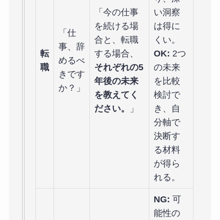
「今の仕事
い洞察
を続ける場
は得に
「仕
合と、転職
くい。
事、辞
転
する場合、
OK:
2つ
めるべ
職
それぞれの5
の未来
きです
年後の未来
を比較
か？」
を教えてく
検討で
ださい。
」
き、自
分軸で
決断す
る材料
が得ら
れる。
NG:
可
能性の