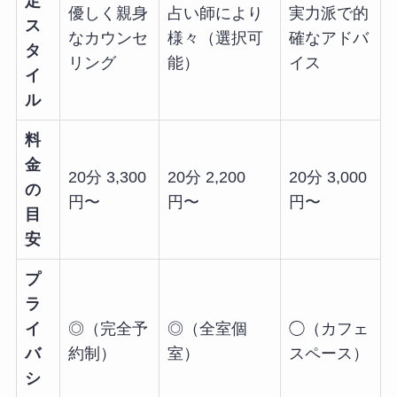
定
優しく親身
占い師により
実力派で的
ス
なカウンセ
様々（選択可
確なアドバ
タ
リング
能）
イス
イ
ル
料
金
20分 3,300
20分 2,200
20分 3,000
の
円〜
円〜
円〜
目
安
プ
ラ
イ
◎（完全予
◎（全室個
◯（カフェ
バ
約制）
室）
スペース）
シ