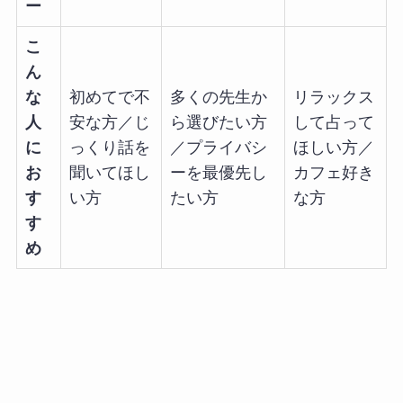
ー
こ
ん
な
初めてで不
多くの先生か
リラックス
人
安な方／じ
ら選びたい方
して占って
に
っくり話を
／プライバシ
ほしい方／
お
聞いてほし
ーを最優先し
カフェ好き
す
い方
たい方
な方
す
め