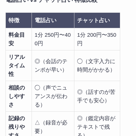
特徴
電話占い
チャット占い
料金目
1分 250円〜40
1分 200円〜350
安
0円
円
リアル
◎（会話のテ
◯（文字入力に
タイム
ンポが早い）
時間がかかる）
性
相談の
◯（声でニュ
◎（話すのが苦
しやす
アンスが伝わ
手でも安心）
さ
る）
記録の
◎（鑑定内容が
△（録音が必
残りや
テキストで残
要）
すさ
る）