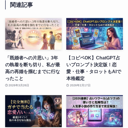
関連記事
「既婚者への片思い」3年
【コピペOK】ChatGPT占
の執着を断ち切り、私が最
いプロンプト決定版！恋
高の再婚を掴むまでに行な
愛・仕事・タロットもAIで
ったこと
本格鑑定
2026年3月26日
2026年2月17日