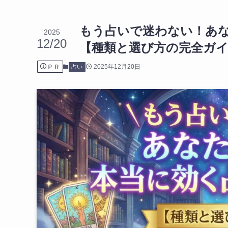
もう占いで迷わない！あ
2025
12/20
【種類と選び方の完全ガ
ＰＲ
2025年12月20日
占い