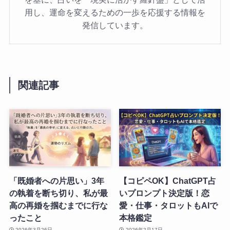
用し、運命を変えるための一歩を応援する情報を
発信しています。
関連記事
「既婚者への片思い」3年
【コピペOK】ChatGPT占
の執着を断ち切り、私が最
いプロンプト決定版！恋
高の再婚を掴むまでに行な
愛・仕事・タロットもAIで
ったこと
本格鑑定
2026年3月26日
2026年2月17日