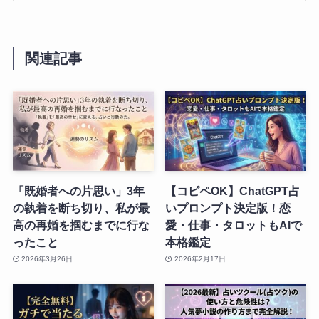
関連記事
「既婚者への片思い」3年
【コピペOK】ChatGPT占
の執着を断ち切り、私が最
いプロンプト決定版！恋
高の再婚を掴むまでに行な
愛・仕事・タロットもAIで
ったこと
本格鑑定
2026年3月26日
2026年2月17日