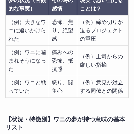
夢の状況（客観
その時の
現実で思い当たる
的な事実）
感情
ことは？
（例）大きなワ
恐怖、焦
（例）締め切りが
ニに追いかけら
り、絶望
迫るプロジェクト
れた
感
の重圧
（例）ワニに噛
痛みへの
（例）上司からの
まれそうになっ
恐怖、抵
厳しい指摘
た
抗感
（例）ワニと戦
怒り、闘
（例）意見が対立
っていた
争心
する同僚との関係
【状況・特徴別】ワニの夢が持つ意味の基本
リスト