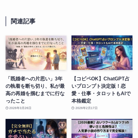
関連記事
「既婚者への片思い」3年
【コピペOK】ChatGPT占
の執着を断ち切り、私が最
いプロンプト決定版！恋
高の再婚を掴むまでに行な
愛・仕事・タロットもAIで
ったこと
本格鑑定
2026年3月26日
2026年2月17日