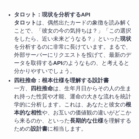
タロット：現状を分析するAPI
タロット
は、偶然出たカードの象徴を読み解く
ことで、「彼女の今の気持ちは？」「この選択
をしたら、近い未来どうなる？」といった
現状
を分析するのに非常に長けています。まるで、
外部サーバーにリクエストを投げて、最新のデ
ータを取得する
API
のようなもの、と考えると
分かりやすいでしょう。
四柱推命：根本仕様を理解する設計書
一方、
四柱推命
は、生年月日からその人の生ま
れ持った性質や才能、運命の大きな流れを統計
学的に分析します。これは、あなたと彼女の
根
本的な相性
や、お互いの価値観の違いがどこか
ら来るのか、といった
長期的な仕様
を理解する
ための
設計書
に相当します。