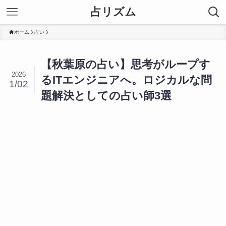
占リズム
ホーム
占い
【秋葉原の占い】思考がループす
2026
るITエンジニアへ。ロジカルな問
1/02
題解決としての占い師3選