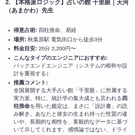
2. 【本格派ロジック】占いの館 千里眼｜天河
（あまかわ）先生
得意占術:
四柱推命、易経
場所:
秋葉原駅 電気街口から徒歩3分
料金目安:
20分 2,200円〜
こんなタイプのエンジニアにおすすめ:
バックエンドエンジニア（システムの根幹や設
計を重視する）
推薦コメント:
全国展開する大手占い館「千里眼」に所属する
実力派。特に、統計学の集大成とも言われる
四
柱推命
を用いた鑑定は、まさに「設計書」の読
み解き。あなたと彼女の生まれ持った性質の違
いや、長期的な相性を、客観的なデータに基づ
いて示してくれます。感情論ではない、ドライ